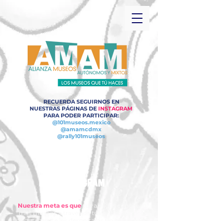
RECUERDA SEGUIRNOS EN
NUESTRAS PÁGINAS DE
INSTAGRAM
PARA PODER PARTICIPAR:
@101museos.mexico
@amamcdmx
@rally101museos
INSTAGRAM
Nuestra meta es que
tus amigos conozcan
más museos a través de tus publicaciones.
Seguramente les despertarás un interés por