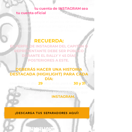
visitarlos. Este es el motivo por el que te
pedimos que
tu cuenta de INSTAGRAM sea
tu cuenta oficial
. Si creas una cuenta
especialmente para el RALLY lo puedes hacer,
pero no cumple el objetivo de lo que
buscamos, que tus amigos y familia
conozcan los museos de México.
RECUERDA:
EL PERFIL DE INSTAGRAM DEL CAPITÁN O
REPRESENTANTE DEBE SER PÚBLICO
DURANTE EL RALLY Y 45 DÍAS
POSTERIORES A ESTE.
DEBERÁS HACER UNA HISTORIA
DESTACADA (HIGHLIGHT) PARA CADA
DÍA:
Una para el día
29
otra más para el
30 y 31
y
ahí guardar todas las actividades; esta es la
forma en que nosotros revisaremos lo que
hayas hecho en
INSTAGRAM.
¡DESCARGA TUS SEPARADORES AQUÍ!
HIGHLIGHTS