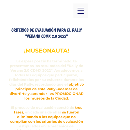
CRITERIOS DE EVALUACIÓN PARA EL RALLY
"VERANO CDMX 2.0 2022"
¡MUSEONAUTA!
La espera por fin ha terminado, te
presentamos los resultados del “Rally de
Verano 2.0 CDMX 2022”. Agradecemos a
todos los equipos que participaron,
felicitándolos por su esfuerzo durante los
días del Rally, recordando que el
objetivo
principal de este Rally –además de
divertirte y aprender– es PROMOCIONAR
los museos de la Ciudad.
El proceso de evaluación constó de
tres
fases,
en cada una de ellas
se fueron
eliminando a los equipos que no
cumplían con los criterios de evaluación
estipulados en la mecánica de