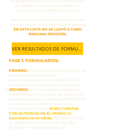
participación del evento. A continuación,
se detalla cada una de las fases y se
muestran los resultados obtenidos.
Estos son los resultados automáticos del
sistema donde resolviste tus formularios
.
EN ESTA LISTA NO SE LLEVÓ A CABO
NINGUNA REVISIÓN.
VER RESULTADOS DE FORMULARIOS
FASE 1: FORMULARIOS:
PRIMERO.-
Se revisaron los resultados de
los formularios arrojados
automáticamente por el sistema de la
totalidad de los equipos participantes.
SEGUNDO.-
Para otorgar los puntos de
cada formulario el comité de evaluación
considera: Se hacen válidos ÚNICAMENTE
los puntos de los formularios de los
museos que visitaste.
SI NO CUENTAS
CON ACTIVIDAD EN EL MUSEO, tu
formulario no es válido.
RECUERDA QUE
EL OBJETIVO DEL RALLY ES VISITAR
MUSEOS Y PROMOCIONARLOS.