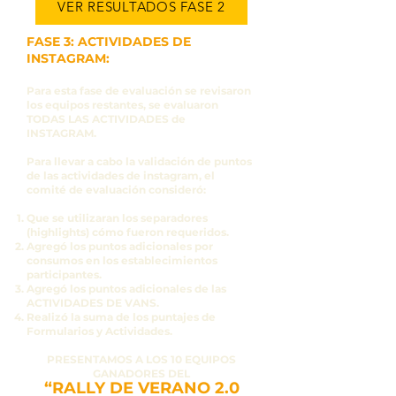
VER RESULTADOS FASE 2
FASE 3: ACTIVIDADES DE
INSTAGRAM:
Para esta fase de evaluación se revisaron
los equipos restantes, se evaluaron
TODAS LAS ACTIVIDADES de
INSTAGRAM.
Para llevar a cabo la validación de puntos
de las actividades de instagram, el
comité de evaluación consideró:
Que se utilizaran los separadores
(highlights) cómo fueron requeridos.
Agregó los puntos adicionales por
consumos en los establecimientos
participantes.
Agregó los puntos adicionales de las
ACTIVIDADES DE VANS.
Realizó la suma de los puntajes de
Formularios y Actividades.
PRESENTAMOS A LOS 10 EQUIPOS
GANADORES DEL
“RALLY DE VERANO 2.0