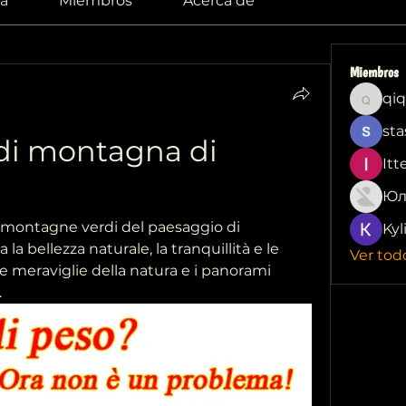
a
Miembros
Acerca de
Miembros
qiq
qiqi772
sta
di montagna di 
Itt
Юл
 montagne verdi del paesaggio di 
Kyl
a bellezza naturale, la tranquillità e le 
Ver tod
le meraviglie della natura e i panorami 
.