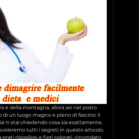
a e della montagna, allora sei nel posto 
di un luogo magico e pieno di fascino: il 
e ti stai chiedendo cosa sia esattamente, 
veleremo tutti i segreti in questo articolo. 
ati rigogliosi e fiori colorati, circondato 