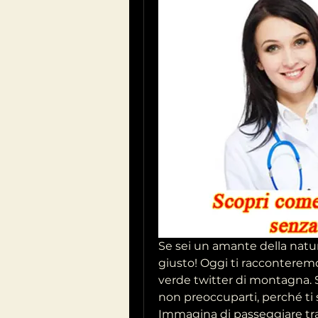
Se sei un amante della natur
giusto! Oggi ti racconteremo 
verde twitter di montagna. S
non preoccuparti, perché ti s
Immagina di passeggiare tra pr