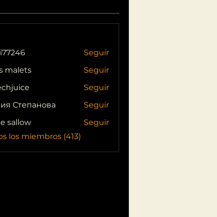
i77246
Seguir
46
s malets
Seguir
echjuice
Seguir
ия Степанова
Seguir
ie sallow
Seguir
os los miembros (413)