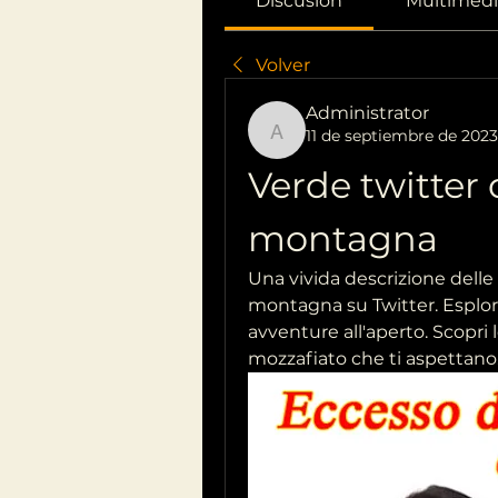
Discusión
Multimedi
Volver
Administrator
11 de septiembre de 2023
Administrator
Verde twitter 
montagna
Una vivida descrizione delle
montagna su Twitter. Esplora l
avventure all'aperto. Scopri 
mozzafiato che ti aspettano