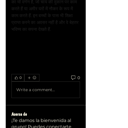
का भी वर्णन है, जो चाय की दुकान पर काम 
करते हैं या अमीर घरों में नौकर के रूप में 
काम करते हैं. इन बच्चों के पास भी शिक्षा 
प्राप्त करने का अवसर नहीं है और वे बेहतर 
भविष्य का सपना देखते हैं.
"
lost spring summary in 
hindi
" बाल श्रम की समस्या पर प्रकाश 
डालती है और यह समाज के उन वंचित वर्गों 
की दुर्दशा को उजागर करती है, जिन्हें शिक्षा 
और बेहतर जीवन के अवसरों से वंचित रहना 
पड़ता है.
0
0
Write a comment...
Acerca de
¡Te damos la bienvenida al
grupo! Puedes conectarte