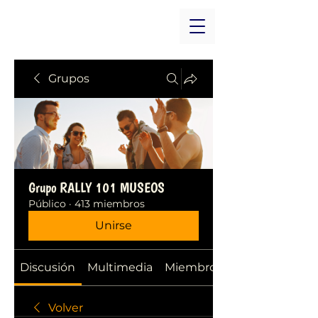
Grupos
Grupo RALLY 101 MUSEOS
Público
·
413 miembros
Unirse
Discusión
Multimedia
Miembros
Volver