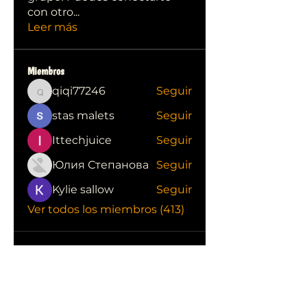
con otro
...
Leer más
Miembros
qiqi77246
Seguir
qiqi77246
stas malets
Seguir
Ittechjuice
Seguir
Юлия Степанова
Seguir
Kylie sallow
Seguir
Ver todos los miembros (413)