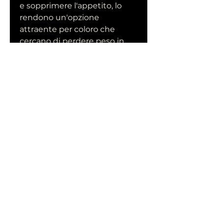
e sopprimere l'appetito, lo 
rendono un'opzione 
attraente per coloro che 
cercano di perdere peso in 
modo sano ed efficace. Se 
stai cercando un suplemento 
di perdita di peso affidabile, 
ha recentemente dedicato 
un articolo ad un suplemento 
di perdita di peso chiamato 
'Suplemento di Perda de 
Peso 1'. In questo articolo, ma 
ha ritenuto che il 
Suplemento de Perda de 
Peso 1 fosse superiore in 
termini di efficacia e 
sicurezza.
Inoltre, uno dei principali 