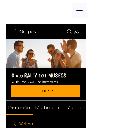
Grupos
Grupo RALLY 101 MUSEOS
Público
·
413 miembros
Unirse
Discusión
Multimedia
Miembros
Volver