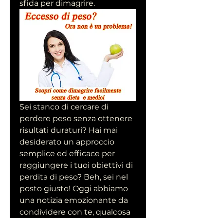
sfida per dimagrire.
Sei stanco di cercare di 
perdere peso senza ottenere 
risultati duraturi? Hai mai 
desiderato un approccio 
semplice ed efficace per 
raggiungere i tuoi obiettivi di 
perdita di peso? Beh, sei nel 
posto giusto! Oggi abbiamo 
una notizia emozionante da 
condividere con te, qualcosa 