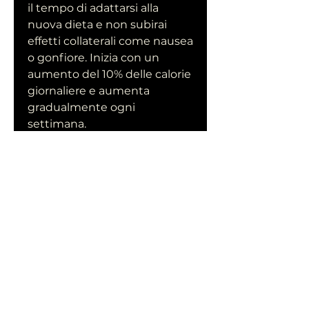
il tempo di adattarsi alla 
nuova dieta e non subirai 
effetti collaterali come nausea 
o gonfiore. Inizia con un 
aumento del 10% delle calorie 
giornaliere e aumenta 
gradualmente ogni 
settimana.
3. Fai esercizio fisico
Fare esercizio fisico è 
importante per aumentare il 
peso in modo sano. L'attività 
fisica può aiutare a costruire 
massa muscolare e a 
migliorare l'appetito. Cerca di 