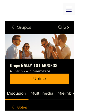
Grupos
Grupo RALLY 101 MUSEOS
Público
·
413 miembros
Unirse
Discusión
Multimedia
Miembros
Volver