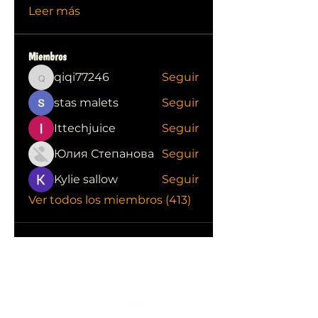
Leer más
Miembros
qiqi77246
Seguir
qiqi77246
stas malets
Seguir
Ittechjuice
Seguir
Юлия Степанова
Seguir
Kylie sallow
Seguir
Ver todos los miembros (413)