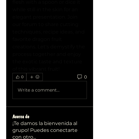
flesh with a spoon or dice it 
while still in the skin for an 
elegant presentation. Join 
our forum to share cutting 
techniques, recipe ideas, and 
favorite dragon fruit 
creations. Let's demystify the 
process together and enjoy 
the exotic taste and texture 
of this vibrant fruit!
0
0
Write a comment...
Acerca de
¡Te damos la bienvenida al
grupo! Puedes conectarte
con otro
...