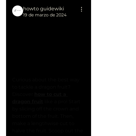
howto guidewiki
19 de marzo de 2024
Unlocking the 
Secret: How 
to Cut a 
Dragon Fruit"
Curious about the best way 
to tackle a dragon fruit? 
Discover 
how to cut a 
dragon fruit
 like a pro! Start 
by slicing off the crown and 
bottom of the fruit. Then, 
make a lengthwise cut to 
halve the fruit. Scoop out the 