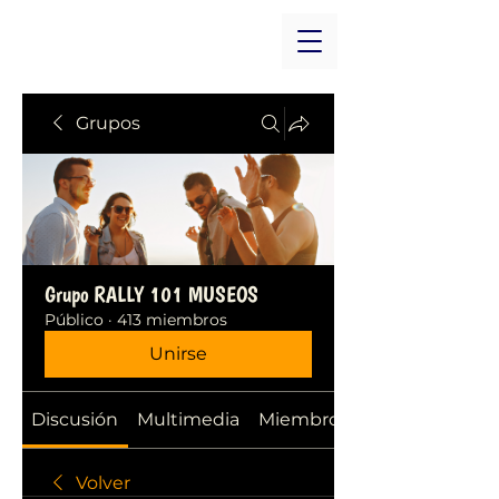
Grupos
Grupo RALLY 101 MUSEOS
Público
·
413 miembros
Unirse
Discusión
Multimedia
Miembros
Volver