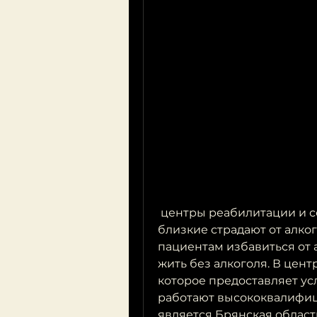
 центры реабилитации и сообщества АА. Если вы или ваши 
близкие страдают от алко
пациентам избавиться от 
жить без алкоголя. В цент
которое предоставляет усл
работают высококвалифиц
является Брянская област