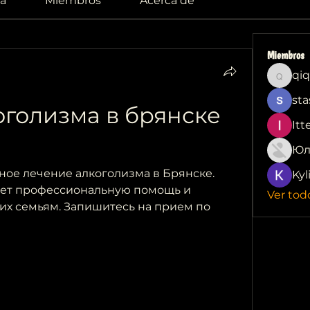
a
Miembros
Acerca de
Miembros
qiq
qiqi772
sta
голизма в брянске 
Itt
Юл
ое лечение алкоголизма в Брянске. 
Kyl
ет профессиональную помощь и 
Ver tod
их семьям. Запишитесь на прием по 