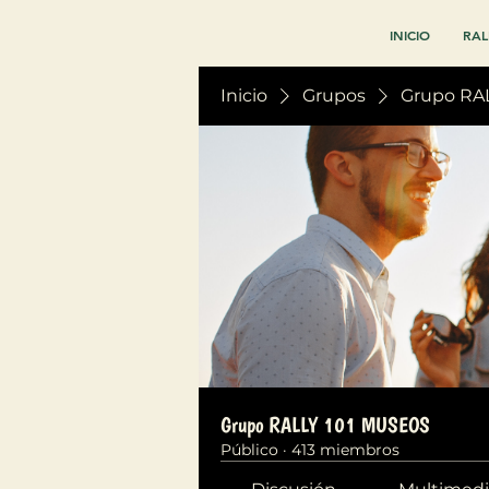
INICIO
RAL
Inicio
Grupos
Grupo RA
Grupo RALLY 101 MUSEOS
Público
·
413 miembros