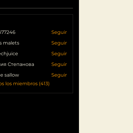
i77246
Seguir
46
s malets
Seguir
echjuice
Seguir
ия Степанова
Seguir
ie sallow
Seguir
os los miembros (413)