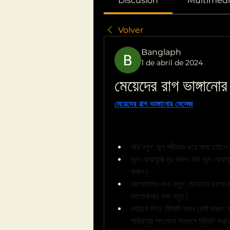
Discusión
Multimedi
Volver
Banglaph
1 de abril de 2024
মেয়েদের রাগ ভাঙ্গানো
মেয়েদের রাগ ভাঙ্গানোর মেসেজ
বেশ কঠিন কা
জানেন না। তবে, কিছু কার্যকরী মেসেজের মা
কিছু টিপস:
সরি বলুন: ভুল স্বীকার করে ক্ষমা চাইল
ভুল বোঝাবুঝি দূর করুন: যদি ভুল বোঝাবুঝ
করুন।
ভালোবাসার কথা বলুন: মেয়েদের ভালোবা
ভালোবাসার কথা বলুন।
কাউকে দিয়ে মিটমাট করার চেষ্টা করুন:
পরিবারের সদস্যের মাধ্যমে মিটমাট করার