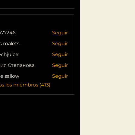
i77246
Seguir
46
s malets
Seguir
echjuice
Seguir
ия Степанова
Seguir
ie sallow
Seguir
os los miembros (413)