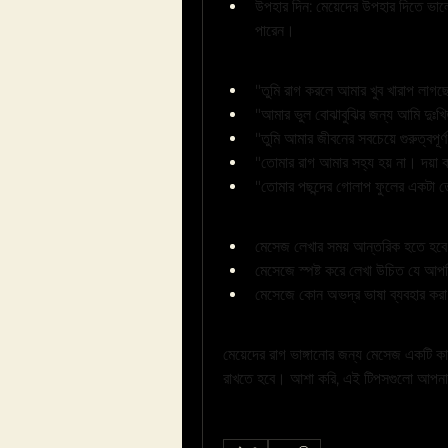
উপহার দিন: মেয়েদের উপহার দিতে ভাল
পারেন।
মেসেজের উদাহরণ:
"তুমি রাগ করলে আমার খুব খারাপ লাগ
"আমার ভুল বোঝাবুঝির জন্য আমি দুঃখ
"তুমি আমার জীবনের সবচেয়ে গুরুত্বপ
"তোমার রাগ আমার সহ্য হয় না। দয়
"তোমার পছন্দের গোলাপ ফুলের একটা ত
মনে রাখবেন:
মেসেজ লেখার সময় আন্তরিক হতে হব
মেসেজে স্পষ্ট করে লেখা উচিত যে আপন
মেসেজে কোন অভদ্র ভাষা ব্যবহার করা
উপসংহার:
মেয়েদের রাগ ভাঙ্গানোর জন্য মেসেজ একটি কার
রাখতে হবে। আশা করি, এই টিপসগুলো আপনাদের