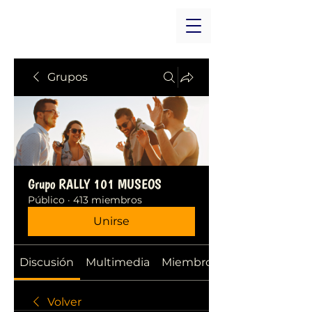
Grupos
Grupo RALLY 101 MUSEOS
Público
·
413 miembros
Unirse
Discusión
Multimedia
Miembros
Volver