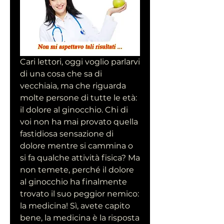
Cari lettori, oggi voglio parlarvi 
di una cosa che sa di 
vecchiaia, ma che riguarda 
molte persone di tutte le età: 
il dolore al ginocchio. Chi di 
voi non ha mai provato quella 
fastidiosa sensazione di 
dolore mentre si cammina o 
si fa qualche attività fisica? Ma 
non temete, perché il dolore 
al ginocchio ha finalmente 
trovato il suo peggior nemico: 
la medicina! Sì, avete capito 
bene, la medicina è la risposta 