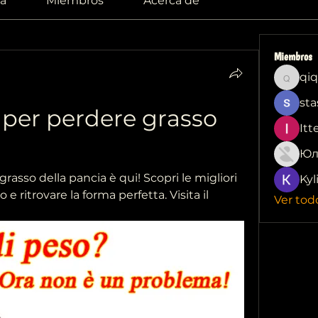
a
Miembros
Acerca de
Miembros
qiq
qiqi772
sta
e per perdere grasso 
Itt
Юл
grasso della pancia è qui! Scopri le migliori 
Kyl
e ritrovare la forma perfetta. Visita il 
Ver tod