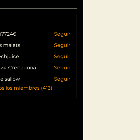
i77246
Seguir
46
s malets
Seguir
echjuice
Seguir
ия Степанова
Seguir
ie sallow
Seguir
os los miembros (413)