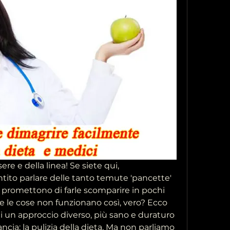
re e della linea! Se siete qui, 
ito parlare delle tanto temute 'pancette' 
 promettono di farle scomparire in pochi 
e le cose non funzionano così, vero? Ecco 
i un approccio diverso, più sano e duraturo 
ncia: la pulizia della dieta. Ma non parliamo 