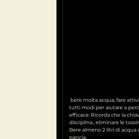
 bere molta acqua, fare attività fisica regolare e ridurre lo stress sono 
tutti modi per aiutare a per
efficace. Ricorda che la chiav
disciplina., eliminare le toss
Bere almeno 2 litri di acqua a
pancia.