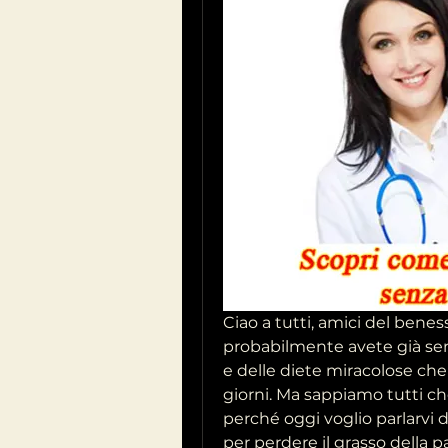
Ciao a tutti, amici del benesse
probabilmente avete già sent
e delle diete miracolose che
giorni. Ma sappiamo tutti ch
perché oggi voglio parlarvi d
per perdere il grasso della pa