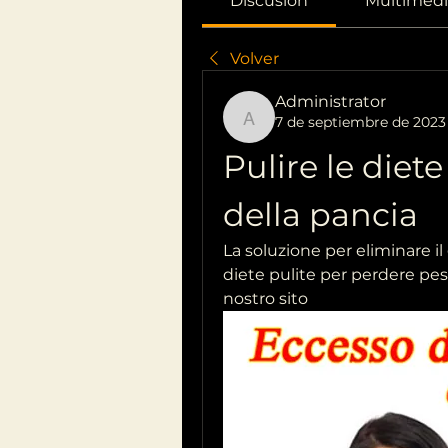
Discusión
Multimedi
Volver
Administrator
7 de septiembre de 2023
Administrator
Pulire le diet
della pancia
La soluzione per eliminare il 
diete pulite per perdere peso 
nostro sito