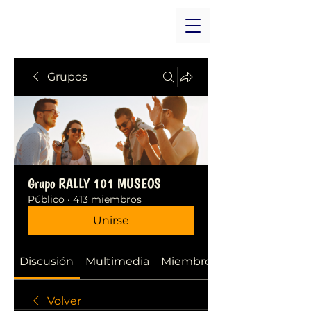
Grupos
Grupo RALLY 101 MUSEOS
Público
·
413 miembros
Unirse
Discusión
Multimedia
Miembros
Volver