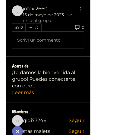
jofoxi2660
jofoxi2660
15 de mayo de 2023
·
se
unió al grupo.
0
0
Scrivi un commento...
Acerca de
¡Te damos la bienvenida al
grupo! Puedes conectarte
con otro
...
Leer más
Miembros
qiqi77246
Seguir
qiqi77246
stas malets
Seguir