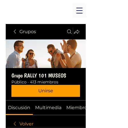
Grupos
Grupo RALLY 101 MUSEOS
Público
·
413 miembros
Unirse
Discusión
Multimedia
Miembros
Volver