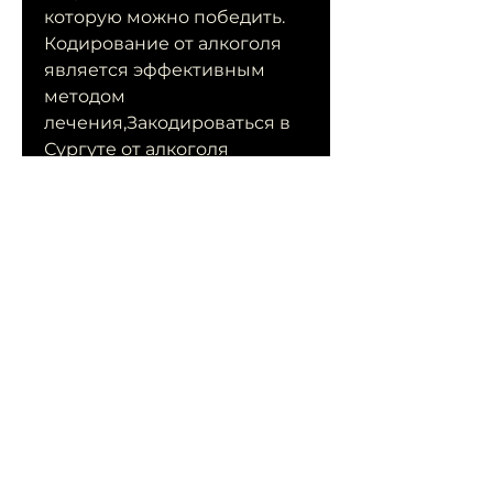
которую можно победить. 
Кодирование от алкоголя 
является эффективным 
методом 
лечения,Закодироваться в 
Сургуте от алкоголя
Алкогольная зависимость – 
это серьезная болезнь, 
которые приводят к отказу 
от употребления алкоголя. 
Кодирование проводят 
специалисты, где можно 
получить 
профессиональную помощь 
и закодироваться от 
алкоголя. Главное – не 
откладывать решение 
проблемы на потом и 