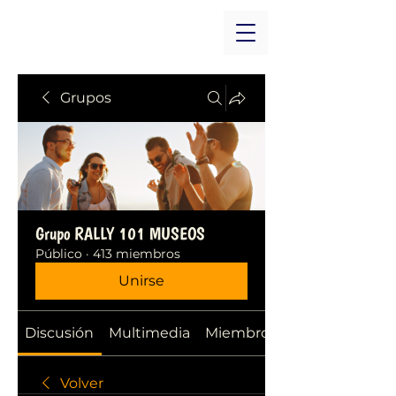
Grupos
Grupo RALLY 101 MUSEOS
Público
·
413 miembros
Unirse
Discusión
Multimedia
Miembros
Volver