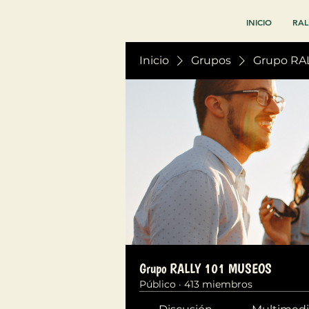
INICIO
RAL
Inicio
Grupos
Grupo RA
Grupo RALLY 101 MUSEOS
Público
·
413 miembros