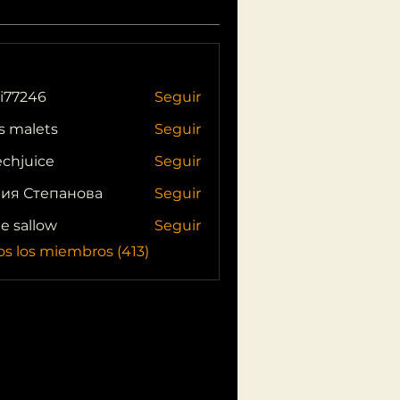
i77246
Seguir
46
s malets
Seguir
echjuice
Seguir
ия Степанова
Seguir
ie sallow
Seguir
os los miembros (413)