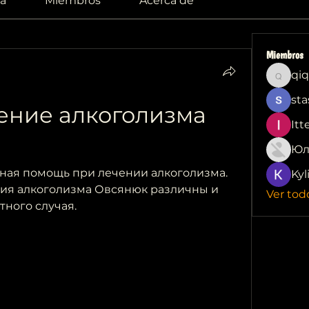
a
Miembros
Acerca de
Miembros
qiq
qiqi772
sta
ние алкоголизма 
Itt
Юл
ная помощь при лечении алкоголизма. 
Kyl
ия алкоголизма Овсянюк различны и 
Ver tod
тного случая.