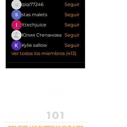
qiqi77246
Seguir
qiqi77246
stas malets
Seguir
Ittechjuice
Seguir
Юлия Степанова
Seguir
Kylie sallow
Seguir
Ver todos los miembros (413)