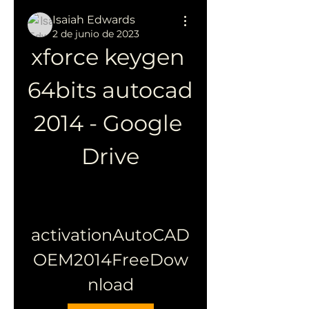
Isaiah Edwards
2 de junio de 2023
xforce keygen 
64bits autocad 
2014 - Google 
Drive
activationAutoCAD
OEM2014FreeDow
nload