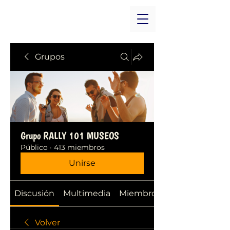
Grupos
Grupo RALLY 101 MUSEOS
Público
·
413 miembros
Unirse
Discusión
Multimedia
Miembros
Volver