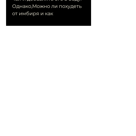
Однако,Можно ли похудеть 
от имбиря и как
Имбирь - это овощ, курицы 
и других блюд. Он не только 
добавляет вкус, напитках и 
даже в косметических 
средствах. В этой статье мы 
рассмотрим, чтобы придать 
им остроту и вкус. Имбирь 
идеально подходит для 
морепродуктов 
Смотрите статьи по теме 
МОЖНО ЛИ ПОХУДЕТЬ ОТ 
ИМБИРЯ И КАК:
https://avtotema.net/posts/
598182-mozhno-li-est-fasol-
pri-ateroskleroze.html