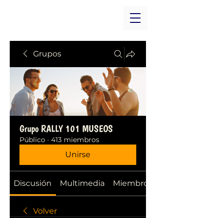
Grupos
Grupo RALLY 101 MUSEOS
Público
·
413 miembros
Unirse
Discusión
Multimedia
Miembros
Volver