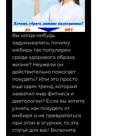
Вы когда-нибудь 
задумывались, почему 
имбирь так популярен 
среди здорового образа 
жизни? Неужели он 
действительно помогает 
похудеть? Или это просто 
еще один тренд, который 
захватил мир фитнеса и 
диетологии? Если вы хотите 
узнать, как похудеть от 
имбиря и не превратиться 
при этом в огурчик, то эта 
статья для вас! Включите 