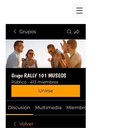
Grupos
Grupo RALLY 101 MUSEOS
Público
·
413 miembros
Unirse
Discusión
Multimedia
Miembros
Volver