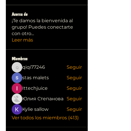
Acerca de
¡Te damos la bienvenida al
grupo! Puedes conectarte
con otro
...
Leer más
Miembros
qiqi77246
Seguir
qiqi77246
stas malets
Seguir
Ittechjuice
Seguir
Юлия Степанова
Seguir
Kylie sallow
Seguir
Ver todos los miembros (413)