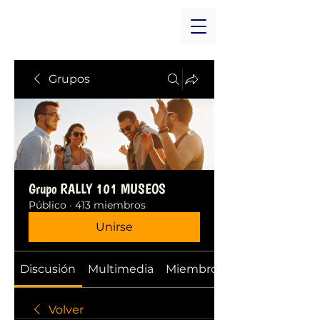
Grupos
Grupo RALLY 101 MUSEOS
Público
·
413 miembros
Unirse
Discusión
Multimedia
Miembros
Volver