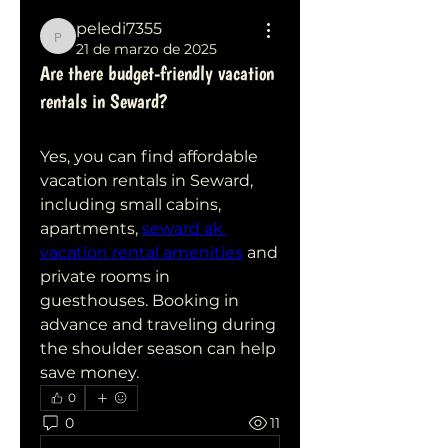
peledi7355
peledi7355
21 de marzo de 2025
Are there budget-friendly vacation
rentals in Seward?
Yes, you can find affordable 
vacation rentals in Seward, 
including small cabins, 
apartments, 
seward ak 
vacation rental amenities
 and 
private rooms in 
guesthouses. Booking in 
advance and traveling during 
the shoulder season can help 
save money.
0
0
11