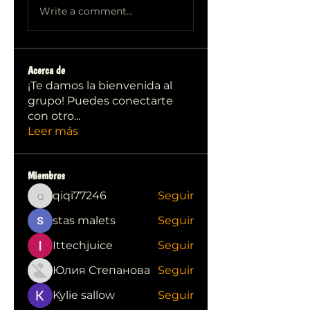
Write a comment...
Acerca de
¡Te damos la bienvenida al
grupo! Puedes conectarte
con otro
...
Leer más
Miembros
qiqi77246
Seguir
qiqi77246
stas malets
Seguir
Ittechjuice
Seguir
Юлия Степанова
Seguir
Kylie sallow
Seguir