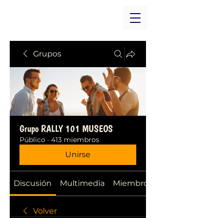
Grupos
Grupo RALLY 101 MUSEOS
Público
·
413 miembros
Unirse
Discusión
Multimedia
Miembros
Volver