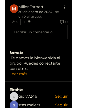
Miller Torbert
30 de enero de 2024
·
se
unió al grupo.
0
0
Escribir un comentario...
Acerca de
¡Te damos la bienvenida al
grupo! Puedes conectarte
con otro
...
Leer más
Miembros
qiqi77246
Seguir
qiqi77246
stas malets
Seguir