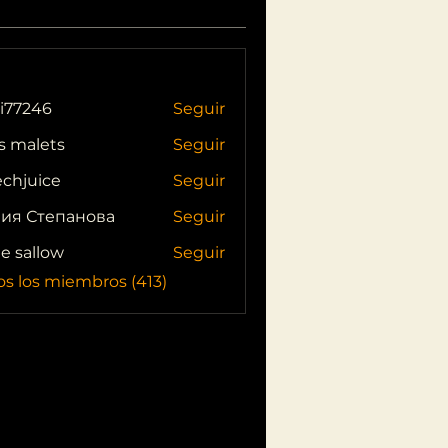
i77246
Seguir
46
s malets
Seguir
echjuice
Seguir
ия Степанова
Seguir
ie sallow
Seguir
os los miembros (413)