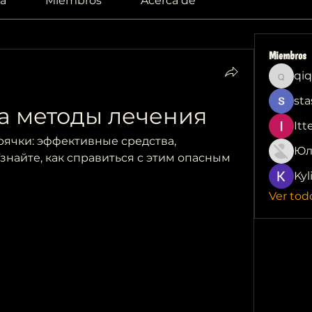
a
Miembros
Acerca de
Miembros
qiq
qiqi772
sta
а методы лечения
Itt
ячки: эффективные средства, 
Юл
найте, как справиться с этим опасным 
Kyl
Ver tod