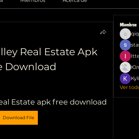
a
Miembros
Acerca de
Miembros
qiq
qiqi772
sta
ley Real Estate Apk 
Itt
e Download
Юл
Kyl
Ver tod
eal Estate apk free download
Download File