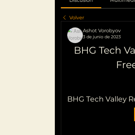
Discusión
Multimedi
Volver
Ashot Vorobyov
3 de junio de 2023
BHG Tech Val
Fre
BHG Tech Valley R