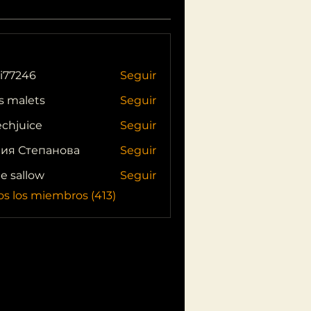
i77246
Seguir
46
s malets
Seguir
echjuice
Seguir
ия Степанова
Seguir
ie sallow
Seguir
os los miembros (413)