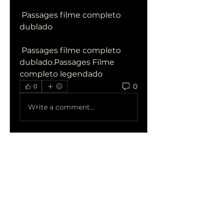
 Passages filme completo 
dublado
 Passages filme completo 
dublado.Passages Filme 
completo legendado
0
0
Write a comment...
Acerca de
¡Te damos la bienvenida al
grupo! Puedes conectarte
con otro
...
Leer más