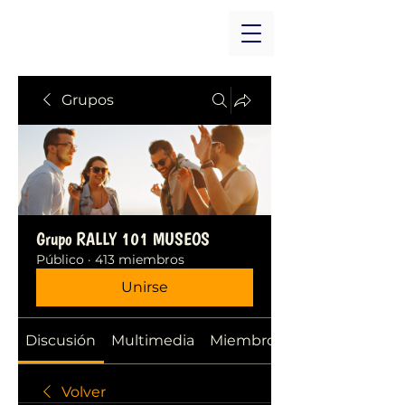
Grupos
Grupo RALLY 101 MUSEOS
Público
·
413 miembros
Unirse
Discusión
Multimedia
Miembros
Volver