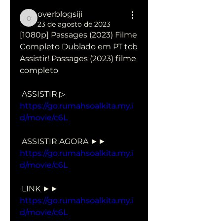
overblogsiji
overblogsiji
23 de agosto de 2023
[1080p] Passages (2023) Filme 
Completo Dublado em PT tcb
Assistir! Passages (2023) filme 
completo
 ASSISTIR ▷ 
https://go.rumahsoalkita.my.i
d/movie/c6L
 ASSISTIR AGORA ►► 
https://go.rumahsoalkita.my.i
d/movie/c6L
 LINK ►► 
https://go.rumahsoalkita.my.i
d/movie/c6L