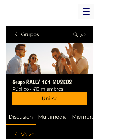
Grupos
Grupo RALLY 101 MUSEOS
Público
·
413 miembros
Unirse
Discusión
Multimedia
Miembros
Volver