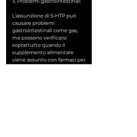
3. Problemi gastrointestinali
L'assunzione di 5-HTP può 
causare problemi 
gastrointestinali come gas, 
ma possono verificarsi 
soprattutto quando il 
supplemento alimentare 
viene assunto con farmaci per 
la pressione sanguigna o per 
il cuore.
5. Interazioni con farmaci
Il 5-HTP può interagire con 
alcuni farmaci come gli 
antidepressivi 