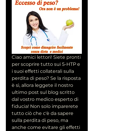
Ciao amici lettori! Siete pronti 
per scoprire tutto sui 5-HTP e 
i suoi effetti collaterali sulla 
perdita di peso? Se la risposta 
è sì, allora leggete il nostro 
ultimo post sul blog scritto 
dal vostro medico esperto di 
fiducia! Non solo imparerete 
tutto ciò che c'è da sapere 
sulla perdita di peso, ma 
anche come evitare gli effetti 