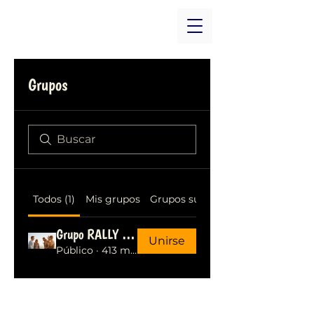
Grupos
Todos (1)
Mis grupos
Grupos sugeridos
Grupo RALLY 101 MUSEOS
Unirse
Público
·
413 miembros