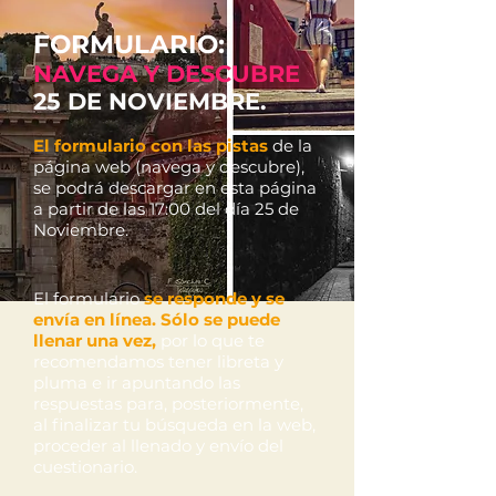
FORMULARIO:
NAVEGA Y DESCUBRE
25 DE NOVIEMBRE.
El formulario con las pistas
de la
página web (navega y descubre),
se podrá descargar en esta página
a partir de las 17:00 del día 25 de
Noviembre.
El formulario
se responde y se
envía en línea. Sólo se puede
llenar una vez,
por lo que te
recomendamos tener libreta y
pluma e ir apuntando las
respuestas para, posteriormente,
al finalizar tu búsqueda en la web,
proceder al llenado y envío del
cuestionario.