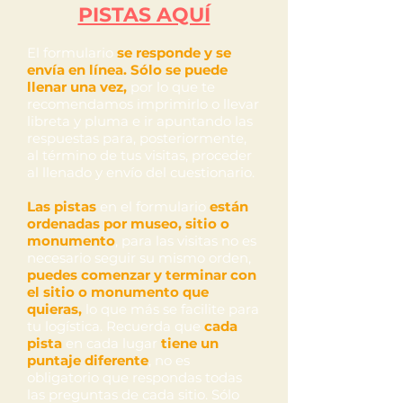
PISTAS AQUÍ
El formulario
se responde y se
envía en línea. Sólo se puede
llenar una vez,
por lo que te
recomendamos imprimirlo o llevar
libreta y pluma e ir apuntando las
respuestas para, posteriormente,
al término de tus visitas, proceder
al llenado y envío del cuestionario.
Las pistas
en el formulario
están
ordenadas por museo, sitio o
monumento
, para las visitas no es
necesario seguir su mismo orden,
puedes comenzar y terminar con
el sitio o monumento que
quieras,
lo que más se facilite para
tu logística. Recuerda que
cada
pista
en cada lugar
tiene un
puntaje diferente
, no es
obligatorio que respondas todas
las preguntas de cada sitio. Sólo