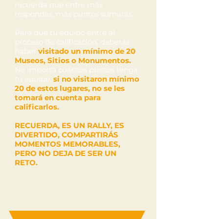
recuerda que entre más
respondas, más puntos sumarás.
Para que tu equipo entre al
proceso de calificación, deberás
haber
visitado un mínimo de 20
Museos, Sitios o Monumentos.
No importa cuántos puntos tenga
tu equipo,
si no visitaron mínimo
20 de estos lugares, no se les
tomará en cuenta para
calificarlos.
RECUERDA, ES UN RALLY, ES
DIVERTIDO, COMPARTIRÁS
MOMENTOS MEMORABLES,
PERO NO DEJA DE SER UN
RETO.