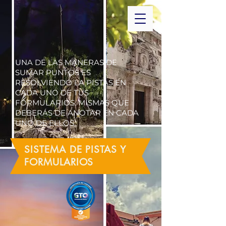
UNA DE LAS MANERAS DE
SUMAR PUNTOS ES
RESOLVIENDO LA PISTAS EN
CADA UNO DE TUS
FORMULARIOS, MISMAS QUE
DEBERÁS DE ANOTAR EN CADA
UNO DE ELLOS.
SISTEMA DE PISTAS Y
FORMULARIOS