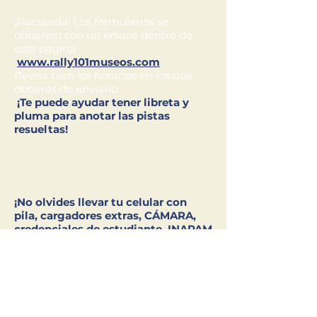
¡Recuerda! Los formularios se
obtienen con un enlace dentro de
esta página
www.rally101museos.com
Revisa bien los horarios en los que
deberás de enviarlo.
¡Te puede ayudar tener libreta y
pluma para anotar las pistas
resueltas!
¡No olvides llevar tu celular con
pila, cargadores extras, CÁMARA,
credenciales de estudiante, INAPAM
o INE. Así como ropa cómoda y
muchas ganas de divertirte!