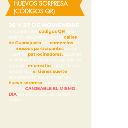
HUEVOS SORPRESA
(CÓDIGOS QR)
26 Y 27 DE NOVIEMBRE
:
Encuentra los
códigos QR
que
estarán escondidos en las
calles
de Guanajuato
, en
comercios
, en
los
museos participantes
y con
nuestros
patrocinadores.
Escanea
el código QR. Navega la galería de
fotos del
micrositio
con las flechas
amarillas y,
si tienes suerte
,
aparecerá en ese carrusel un
huevo sorpresa
que te dará un
premio
CANJEABLE EL MISMO
DÍA
, en el KIOSCO del Jardín
Unión!