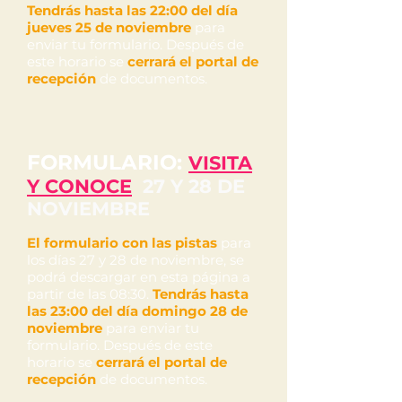
Tendrás hasta las 22:00 del día
jueves 25 de noviembre
para
enviar tu formulario. Después de
este horario se
cerrará el portal de
recepción
de documentos.
FORMULARIO:
VISITA
Y CONOCE
27 Y 28 DE
NOVIEMBRE
El formulario con las pistas
para
los días 27 y 28 de noviembre, se
podrá descargar en esta página a
partir de las 08:30.
Tendrás hasta
las 23:00 del día domingo 28
de
noviembre
para enviar tu
formulario. Después de este
horario se
cerrará el portal de
recepción
de documentos.