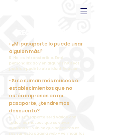
PREGUNTAS FRECUENTES
◦ ¿Mi pasaporte lo puede usar
alguien más?
R: No, es intransferible. Está
personalizado y en algunos museos
podrían pedirte otra identificación.
◦ Si se suman más museos o
establecimientos que no
estén impresos en mi
pasaporte, ¿tendremos
descuento?
R: Sí, tu pasaporte será válido con
todos los museos que se vayan
sumando. Lo único que necesitas es
revisar esta página web y verificar los