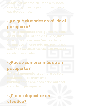
establecimientos, artistas o museos
que se vayan incorporando, así como
sus descuentos.
◦ ¿En qué ciudades es válido el
pasaporte?
R: Por el momento en algunos museos
de la CDMX, el Estado de Guanajuato,
Oaxaca y Nuevo León. Verifica la lista
de museos en esta página. Estaremos
subiendo continuamente más museos
de otras ciudades.
◦ ¿Puedo comprar más de un
pasaporte?
R: Por el momento la compra es sólo
individual. Próximamente
habilitaremos opciones para obtener
más de un pasaporte.
◦ ¿Puedo depositar en
efectivo?