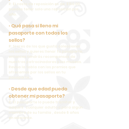
R: El costo de reposición es de: $150.00,
puedes tener solo una reposición por
año.
◦ Qué pasa si lleno mi
pasaporte con todos los
sellos?
R: Si eres de los que gusta coleccionar
los sellos y quieres llenar tu pasaporte,
entonces tendrás recompensas de
nuestros patrocinadores y los museos.
Revisa la tabla con los premios que
ofrecemos por los sellos en tu
pasaporte.
◦ Desde que edad puedo
obtener mi pasaporte?
R: El pasaporte lo puede tramitar y
adquirir cualquier adulto o para algún
miembro de su familia , desde 6 años
en adelante.