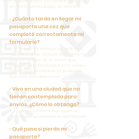
R: Puedes pagar con tarjeta bancaria y
en OXXO puedes pagar en efectivo..
◦ ¿Cuánto tarda en llegar mi
pasaporte una vez que
completé correctamente mi
formulario?
R: El tiempo de entrega es de 15 días
hábiles una vez iniciado tu trámite. Lo
podrás recoger en el museo que
elegiste en tu formulario. Este tiempo
de entrega es máximo, es probable
que esté unos días antes.
◦ Vivo en una ciudad que no
tienen contemplada para
envíos. ¿Cómo lo obtengo?
R: Ponte en contacto con nosotros,
escríbenos un mensaje en INSTRAGAM.
◦ Qué pasa si pierdo mi
pasaporte?