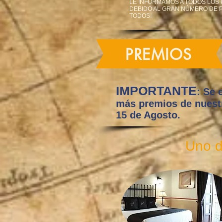
LE INFORMAMOS A TODOS LOS 
DEBIDO AL GRAN NÚMERO DE P
TODOS!
PREMIOS
IMPORTANTE
: Se 
más premios de nuestro
15 de Agosto.
Uno de