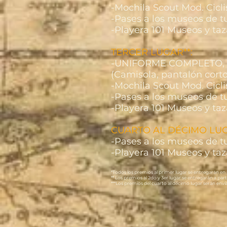
-Mochila Scout Mod. Cicl
-Pases a los museos de t
-Playera 101 Museos y taz
TERCER LUGAR**:
-UNIFORME COMPLETO, pa
(Camisola, pantalón corto
-Mochila Scout Mod. Cicl
-Pases a los museos de t
-Playera 101 Museos y taz
CUARTO AL DÉCIMO LUG
-Pases a los museos de t
-Playera 101 Museos y taz
*Todos los premios al primer lugar se entregarán en 
** Los premios al 2do y 3er lugar se entregarán a part
***Los premios del cuarto al décimo lugar serán envia