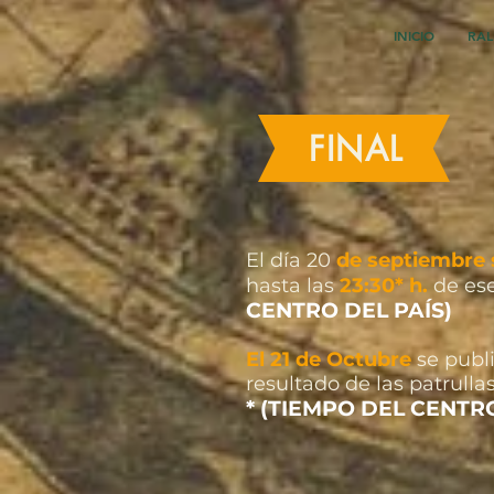
INICIO
RAL
FINAL
El día 20
de septiembre 
hasta las
23:30* h.
de ese
CENTRO DEL PAÍS)
El 21 de Octubre
se publ
resultado de las patrulla
* (TIEMPO DEL CENTRO