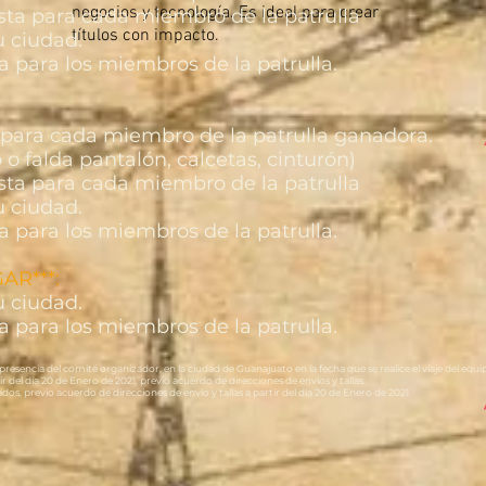
negocios y tecnología. Es ideal para crear
ista para cada miembro de la patrulla
títulos con impacto.
u ciudad.
a para los miembros de la patrulla.
ra cada miembro de la patrulla ganadora.
 o falda pantalón, calcetas, cinturón)
ista para cada miembro de la patrulla
u ciudad.
a para los miembros de la patrulla.
AR***:
u ciudad.
a para los miembros de la patrulla.
presencia del comité organizador, en la ciudad de Guanajuato en la fecha que se realice el viaje del equ
ir del día 20 de Enero de 2021, previo acuerdo de direcciones de envíos y tallas.
dos, previo acuerdo de direcciones de envío y tallas a partir del día 20 de Enero de 2021