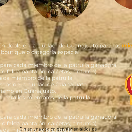
ón doble en la ciudad de Guanajuato para los
mie
l boutique o categoría especial.
ra cada miembro de la patrulla ganadora.
 o falda pantalón, calcetas, cinturón)
cada miembro de la patrulla.
useos de la ciudad de Guanajuato.
erismo en Guanajuato.
a para los miembros de la patrulla.
ra cada miembro de la patrulla ganadora.
 o falda pantalón, calcetas, cinturón)
Din es una opción popular en sitios de
cada miembro de la patrulla.