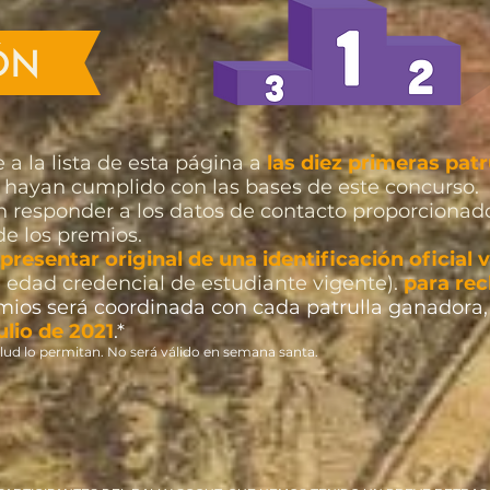
ÓN
 a la lista de esta página a
las diez primeras patr
 hayan cumplido con las bases de este concurso.
 responder a los datos de contacto proporcionado
de los premios.
resentar original de una identificación oficial 
 edad credencial de estudiante vigente).
para rec
emios será coordinada con cada patrulla ganadora, 
julio de 2021
.*
lud lo permitan. No será válido en semana santa.