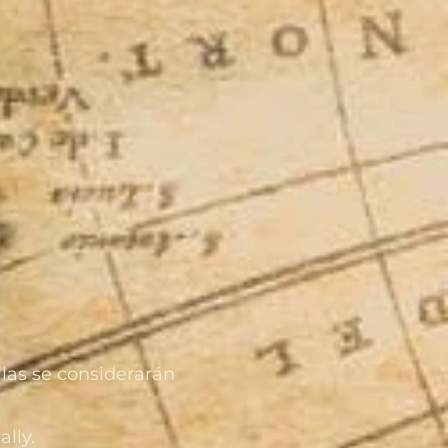
las se considerarán
ally.