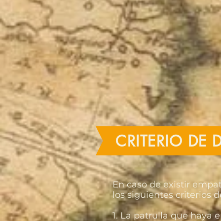
CRITERIO DE 
En caso de existir empa
los siguientes criterios
1. La patrulla que haya e