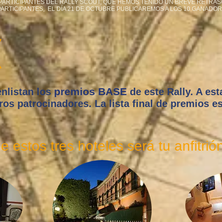
PARTICIPANTES DEL RALLY SCOUT, QUE HEMOS TENIDO UN BREVE RETRA
ARTICIPANTES, EL DÍA 21 DE OCTUBRE PUBLICAREMOS A LOS 10 GANADOR
premios BASE
enlistan los
de este Rally. A est
s patrocinadores. La lista final de premios es
 estos tres hoteles será tu anfitrió