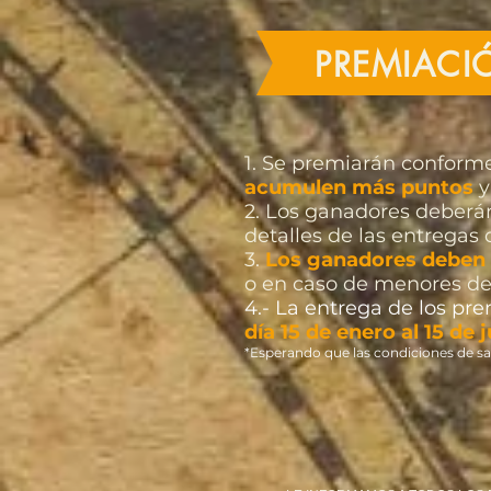
PREMIACI
1. Se premiarán conforme
acumulen más puntos
y
2. Los ganadores deberán
detalles de las entregas 
3.
Los ganadores deben p
o en caso de menores de
4.- La entrega de los pr
día 15 de enero al 15 de 
*Esperando que las condiciones de sa