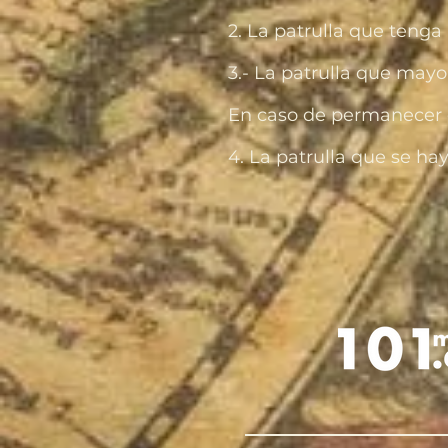
2. La patrulla que tenga
3.- La patrulla que mayo
En caso de permanecer 
4. La patrulla que se haya