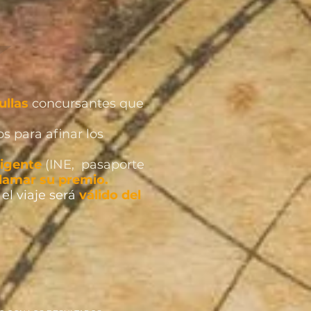
ullas
concursantes que
s para afinar los
vigente
(INE, pasaporte
lamar su premio.
el viaje será
válido del