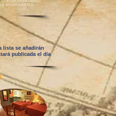
SO CON LOS RESULTADOS,
ES. MUCHA SUERTE A
a lista se añadirán
tará publicada el día
n