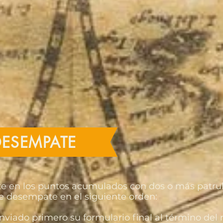
DESEMPATE
te en los puntos acumulados con dos o más patrul
 de desempate en el siguiente orden:
nviado primero su formulario final al término del r