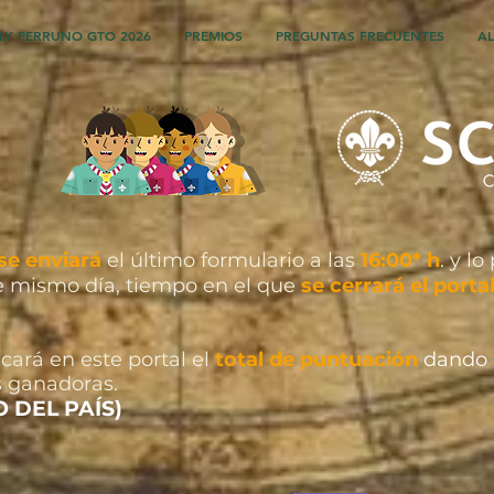
LY PERRUNO GTO 2026
PREMIOS
PREGUNTAS FRECUENTES
AL
se enviará
el último formulario a las
16:00* h
. y l
 mismo día, tiempo en el que
se cerrará el porta
icará en este portal el
total de puntuación
dando
s ganadoras.
 DEL PAÍS)