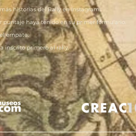
 más historias del Rally en Instagram.
r puntaje haya tenido en su primer formulario.
el empate:
 inscrito primero al rally.