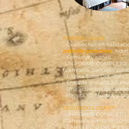
PRIMER LUGAR:
- Dos noches en habitaci
patrulla ganadora
, hote
- Comidas y cenas.
-UNIFORME COMPLETO, pa
(Camisola, pantalón corto
- 1 Alexa Echo Dot. Para 
- Entrada gratuita a 5 m
- Una actividad de send
-Playera 101 Museos y taz
SEGUNDO LUGAR**:
-UNIFORME COMPLETO, pa
(Camisola, pantalón corto
- 1 Alexa Echo Dot. Para 