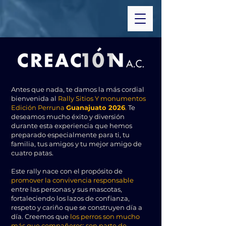
Antes que nada, te damos la más cordial
bienvenida al
Rally Sitios Y monumentos
Edición Perruna
Guanajuato 2026
.
Te
deseamos mucho éxito y diversión
durante esta experiencia que hemos
preparado especialmente para ti, tu
familia, tus amigos y tu mejor amigo de
cuatro patas.
Este rally nace con el propósito de
promover la convivencia responsable
entre las personas y sus mascotas,
fortaleciendo los lazos de confianza,
respeto y cariño que se construyen día a
día. Creemos que
los perros son mucho
más que compañeros; son parte de