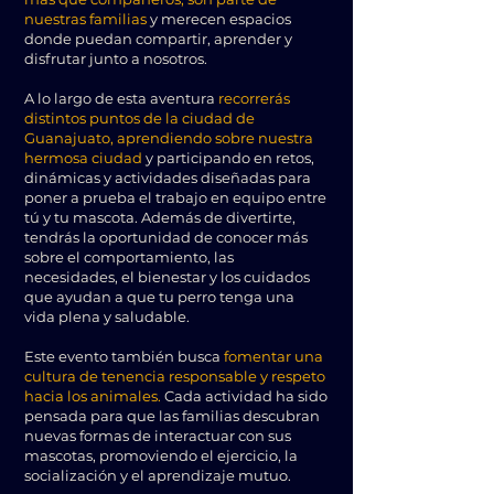
nuestras familias
y merecen espacios
donde puedan compartir, aprender y
disfrutar junto a nosotros.
A lo largo de esta aventura
recorrerás
distintos puntos de la ciudad de
Guanajuato, aprendiendo sobre nuestra
hermosa ciudad
y participando en retos,
dinámicas y actividades diseñadas para
poner a prueba el trabajo en equipo entre
tú y tu mascota. Además de divertirte,
tendrás la oportunidad de conocer más
sobre el comportamiento, las
necesidades, el bienestar y los cuidados
que ayudan a que tu perro tenga una
vida plena y saludable.
Este evento también busca
fomentar una
cultura de tenencia responsable y respeto
hacia los animales.
Cada actividad ha sido
pensada para que las familias descubran
nuevas formas de interactuar con sus
mascotas, promoviendo el ejercicio, la
socialización y el aprendizaje mutuo.