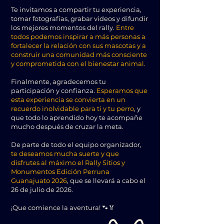
Te invitamos a compartir tu experiencia,
tomar fotografías, grabar videos y difundir
los mejores momentos del rally.
Entre
todos podemos inspirar a más personas a
fortalecer la relación con sus mascotas y a
construir una comunidad más consciente
y comprometida con el bienestar animal.
Finalmente, agradecemos tu
participación y confianza.
Esperamos que
esta experiencia se convierta en un
recuerdo inolvidable para ti y tu perro
, y
que todo lo aprendido hoy te acompañe
mucho después de cruzar la meta.
De parte de todo el equipo organizador,
te deseamos mucha suerte y que
disfrutes al máximo el Rally Sitios y
Monumentos Edición Perruna
Guanajuato 2026
, que se llevará a cabo el
26 de julio de 2026.
¡Que comience la aventura! 🐾🏅