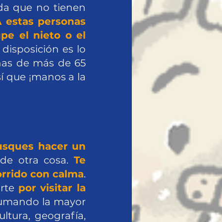
da que no tienen
 estas personas
e el nieto o el
 disposición es lo
nas de más de 65
í que ¡manos a la
usques hacer un
a de otra cosa.
Te
orrido con calma
.
arte
por visitar la
sumando la mayor
ltura, geografía,