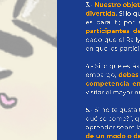
3.-
Nuestro objet
divertida.
Si lo q
es para ti; por 
participantes 
dado que el Rall
en que los partic
4.- Si lo que está
embargo,
debes 
competencia en
visitar el mayor
5.- Si no te gust
qué se come?”, q
aprender sobre la
de un modo o de 