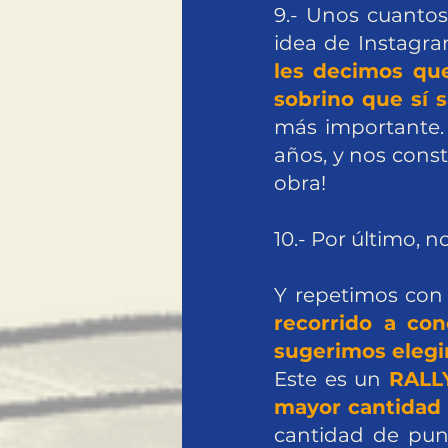
9.- Unos cuanto
idea de Instagra
les decimos qu
sobrino que sí 
más importante.
años, y nos const
obra!
10.- Por último, n
Y repetimos con
recorrido a co
sugerimos elegir
Este es un
RALL
mayor cantidad
cantidad de punt