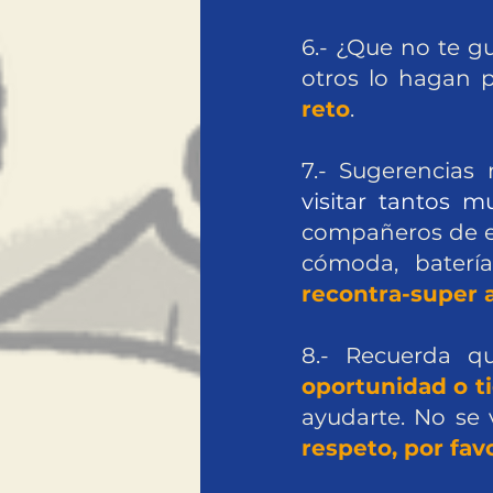
6.- ¿Que no te gu
otros lo hagan p
reto
.
7.- Sugerencia
visitar tantos m
compañeros de eq
cómoda, baterí
recontra-super 
8.- Recuerda 
oportunidad o t
ayudarte. No se 
respeto, por favo