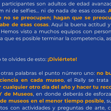
s participantes son adultos de edad avanza
m ni de selfies… ni de nada de esas cosas.
A
e no se preocupen; hagan que se preocup
sabe de esas cosas
. Aquí la buena actitud y
 Hemos visto a muchos equipos con perso
a que es posible terminar la competencia, as
o te olvides de esto:
¡Diviértete!
 otras palabras el punto número uno:
no b
nciencia en cada museo
, el Rally se trat
 cualquier otro día del año y hacer tu rec
Y de Museos
, en donde deberás de esforz
 de museos en el menor tiempo posible
, 
os con actividades y preguntas de arte, cu