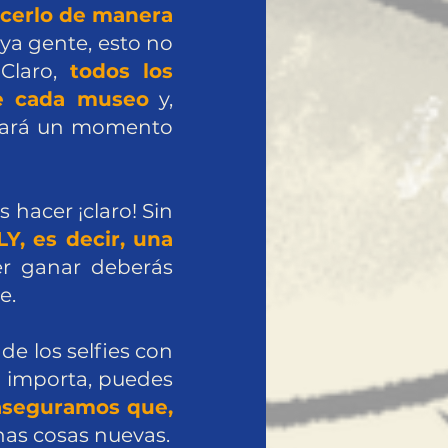
acerlo de manera
aya gente, esto no
 Claro,
todos los
de cada museo
y,
legará un momento
s hacer ¡claro! Sin
Y, es decir, una
r ganar deberás
e.
de los selfies con
o importa, puedes
aseguramos que,
as cosas nuevas.