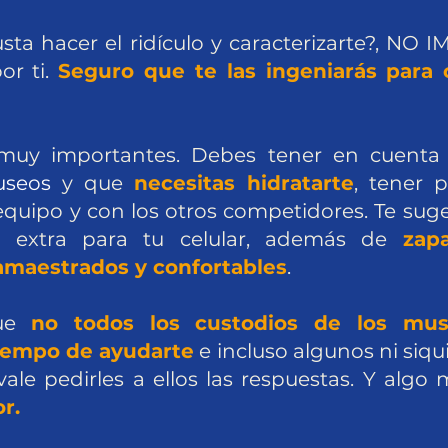
sta hacer el ridículo y caracterizarte?, NO 
or ti.
Seguro que te las ingeniarás para
s muy importantes. Debes tener en cuent
useos
y que
necesitas hidratarte
, tener 
uipo y con los otros competidores. Te suge
a extra para tu celular, además de
zapa
amaestrados y confortables
.
que
no todos los custodios de los mus
iempo de ayudarte
e incluso algunos ni siq
vale pedirles a ellos las respuestas. Y algo
r.