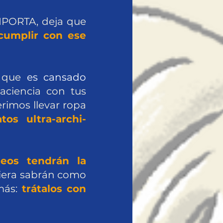
IMPORTA, deja que
 cumplir con ese
a que
es cansado
paciencia con tus
rimos llevar ropa
tos ultra-archi-
eos tendrán la
uiera sabrán como
 más:
trátalos con