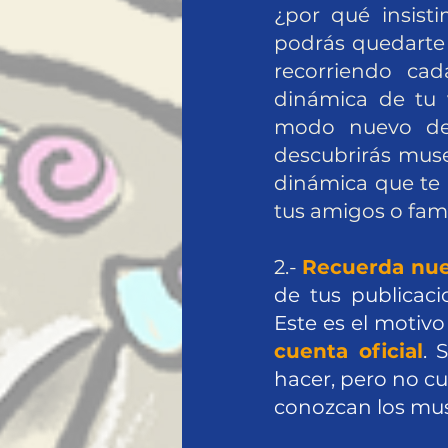
¿por qué insist
podrás quedarte
recorriendo ca
dinámica de tu 
modo nuevo de 
descubrirás muse
dinámica que te
tus amigos o fami
2.-
Recuerda nue
de tus publicaci
Este es el motiv
cuenta oficial
. 
hacer, pero no cu
conozcan los mus