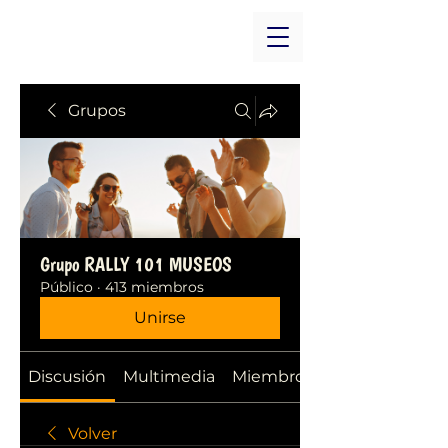
Grupos
Grupo RALLY 101 MUSEOS
Público
·
413 miembros
Unirse
Discusión
Multimedia
Miembros
Volver