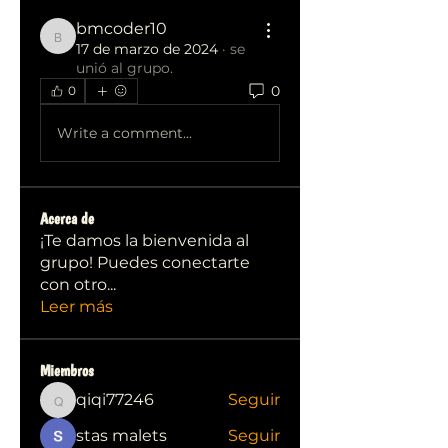
bmcoder10
bmcoder10
17 de marzo de 2024
·
se
unió al grupo.
0
0
Write a comment...
Acerca de
¡Te damos la bienvenida al
grupo! Puedes conectarte
con otro
...
Leer más
Miembros
qiqi77246
Seguir
qiqi77246
stas malets
Seguir