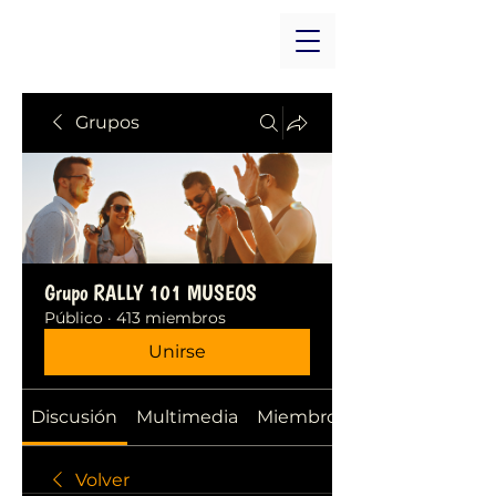
Grupos
Grupo RALLY 101 MUSEOS
Público
·
413 miembros
Unirse
Discusión
Multimedia
Miembros
Volver