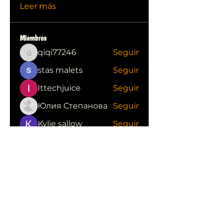
Leer más
Miembros
qiqi77246
Seguir
qiqi77246
stas malets
Seguir
Ittechjuice
Seguir
Юлия Степанова
Seguir
Kylie sallow
Seguir
Ver todos los miembros (413)