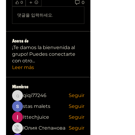
0
0
댓글을 입력하세요.
Acerca de
¡Te damos la bienvenida al
grupo! Puedes conectarte
con otro
...
Leer más
Miembros
qiqi77246
Seguir
qiqi77246
stas malets
Seguir
Ittechjuice
Seguir
Юлия Степанова
Seguir