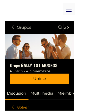
Grupos
Grupo RALLY 101 MUSEOS
Público
·
413 miembros
Unirse
Discusión
Multimedia
Miembros
Volver