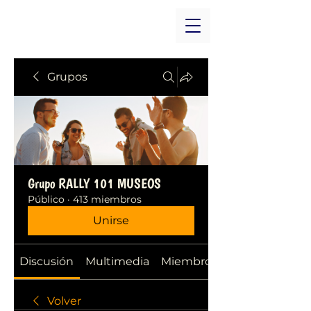
Grupos
Grupo RALLY 101 MUSEOS
Público
·
413 miembros
Unirse
Discusión
Multimedia
Miembros
Volver