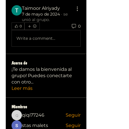
Taimoor Alriyady
7 de mayo de 2024
·
se
unió al grupo.
0
0
Write a comment...
Acerca de
¡Te damos la bienvenida al
grupo! Puedes conectarte
con otro
...
Leer más
Miembros
qiqi77246
Seguir
qiqi77246
stas malets
Seguir