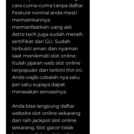
cara cuma-cuma tanpa daftar. 
Feature normal anda mesti 
memainkannya 
memanfaatkan uang asli. 
Astro tech juga sudah meraih 
sertifikat dari GLI. Sudah 
terbukti aman dan nyaman 
saat menikmati slot online. 
Itulah jajaran web slot online 
terpopuler dan terkini thn ini. 
Anda wajib cobalah nya satu 
per satu supaya dapat 
merasakan sensasinya. 
Anda bisa langsung daftar 
website slot online sekarang 
dan raih jackpot slot online 
sekarang. Slot gacor tidak 