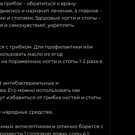
 грибок – обратиться к врачу-
диагноз и назначит лечение, а главное – 
и и стопами. Здоровые ногти и стопы – 
 и самочувствия!, укреплять 
ся с грибком. Для профилактики или 
ользовать масло из ягод 
а пораженные ногти и стопы 1-2 раза в 
т антибактериальные и 
а. Его можно использовать как 
т избавиться от грибка ногтей и стопы.
 народные средства.
личным антисептиком и отлично борется с 
развести 1 столовую ложку соды в 1 