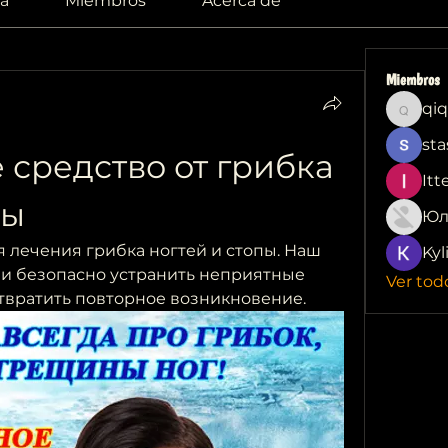
a
Miembros
Acerca de
Miembros
qiq
qiqi772
sta
средство от грибка 
Itt
пы
Юл
 лечения грибка ногтей и стопы. Наш 
Kyl
и безопасно устранить неприятные 
Ver tod
твратить повторное возникновение.