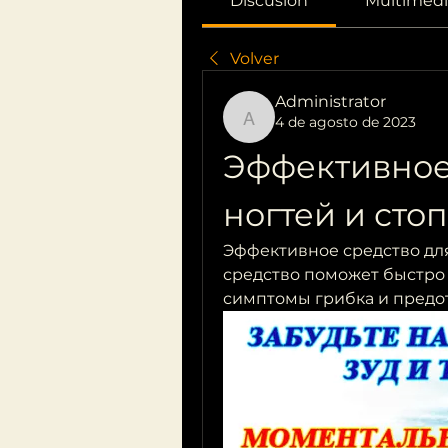
Discusión
Multimedi
Volver
Administrator
4 de agosto de 2023
Administrator
Эффективное 
ногтей и сто
Эффективное средство для
средство поможет быстро 
симптомы грибка и предо