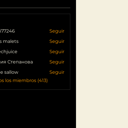
i77246
Seguir
46
s malets
Seguir
echjuice
Seguir
ия Степанова
Seguir
ie sallow
Seguir
os los miembros (413)