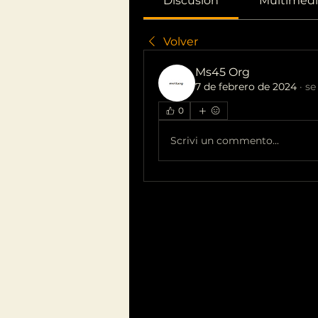
Discusión
Multimedi
Volver
Ms45 Org
7 de febrero de 2024
·
se
0
Scrivi un commento...