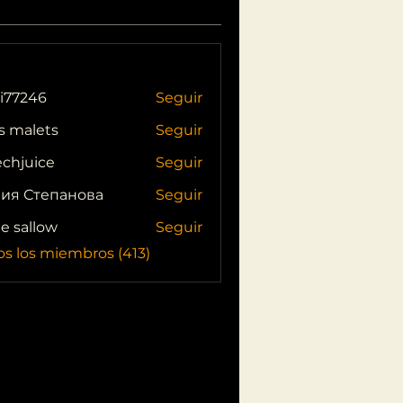
i77246
Seguir
46
s malets
Seguir
echjuice
Seguir
ия Степанова
Seguir
ie sallow
Seguir
os los miembros (413)