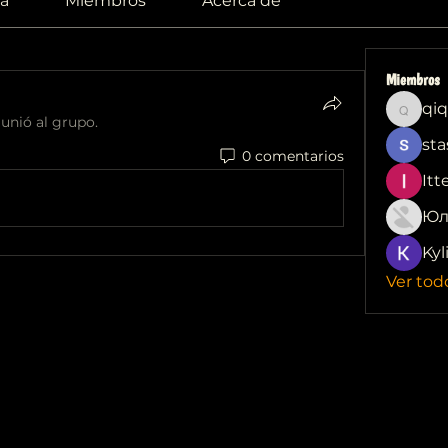
a
Miembros
Acerca de
Miembros
qiq
qiqi772
 unió al grupo.
sta
0 comentarios
Itt
Юл
Kyl
Ver tod