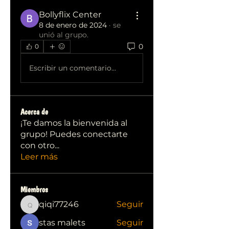
Bollyflix Center
8 de enero de 2024
·
se
unió al grupo.
0
0
Escribir un comentario...
Acerca de
¡Te damos la bienvenida al
grupo! Puedes conectarte
con otro
...
Leer más
Miembros
qiqi77246
Seguir
qiqi77246
stas malets
Seguir