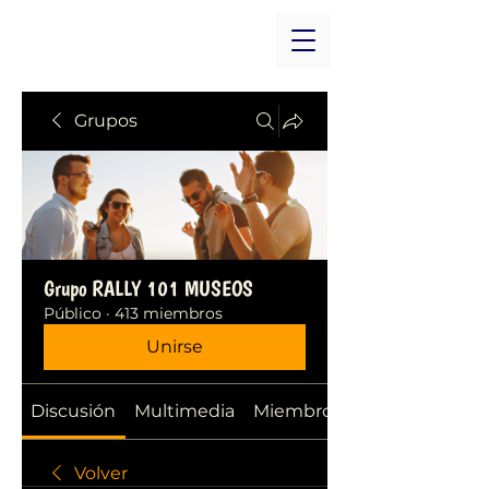
Grupos
Grupo RALLY 101 MUSEOS
Público
·
413 miembros
Unirse
Discusión
Multimedia
Miembros
Volver