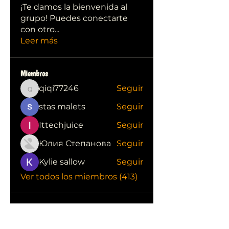
¡Te damos la bienvenida al
grupo! Puedes conectarte
con otro
...
Leer más
Miembros
qiqi77246
Seguir
qiqi77246
stas malets
Seguir
Ittechjuice
Seguir
Юлия Степанова
Seguir
Kylie sallow
Seguir
Ver todos los miembros (413)