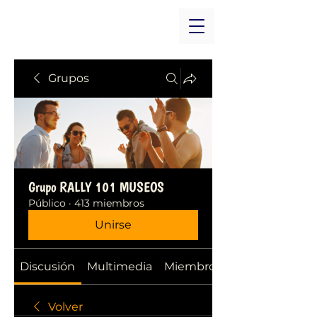
Grupos
Grupo RALLY 101 MUSEOS
Público
·
413 miembros
Unirse
Discusión
Multimedia
Miembros
Volver