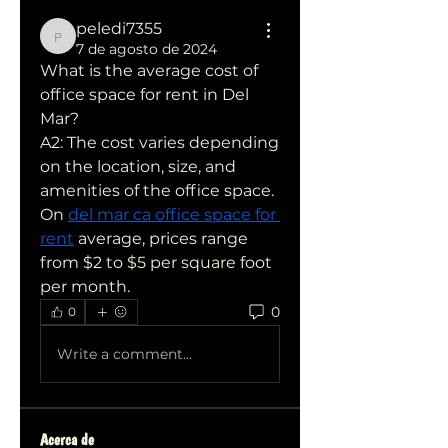
peledi7355
peledi7355
7 de agosto de 2024
What is the average cost of 
office space for rent in Del 
Mar?
A2: The cost varies depending 
on the location, size, and 
amenities of the office space. 
On 
del mar ca office space for 
rent
 average, prices range 
from $2 to $5 per square foot 
per month.
0
0
Write a comment...
Acerca de