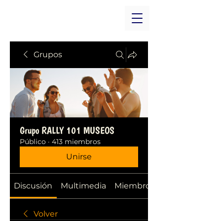
Grupos
Grupo RALLY 101 MUSEOS
Público
·
413 miembros
Unirse
Discusión
Multimedia
Miembros
Volver