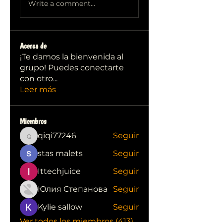
Write a comment...
Acerca de
¡Te damos la bienvenida al
grupo! Puedes conectarte
con otro
...
Leer más
Miembros
qiqi77246
Seguir
qiqi77246
stas malets
Seguir
Ittechjuice
Seguir
Юлия Степанова
Seguir
Kylie sallow
Seguir
Ver todos los miembros (413)