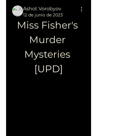
Ashot Vorobyov
12 de junio de 2023
Miss Fisher's 
Murder 
Mysteries 
[UPD]