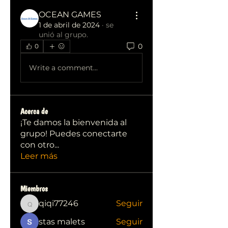
OCEAN GAMES
1 de abril de 2024
·
se
unió al grupo.
0
0
Write a comment...
Acerca de
¡Te damos la bienvenida al
grupo! Puedes conectarte
con otro
...
Leer más
Miembros
qiqi77246
Seguir
qiqi77246
stas malets
Seguir