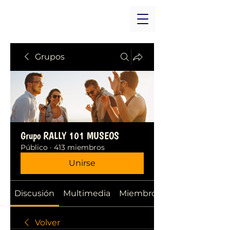
Grupos
Grupo RALLY 101 MUSEOS
Público
·
413 miembros
Unirse
Discusión
Multimedia
Miembros
Volver