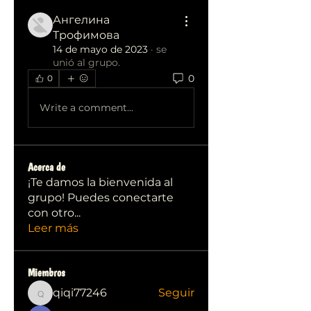
Ангелина
Трофимова
14 de mayo de 2023
·
se
unió al grupo.
0
0
Write a comment...
Acerca de
¡Te damos la bienvenida al
grupo! Puedes conectarte
con otro
...
Leer más
Miembros
qiqi77246
Seguir
qiqi77246