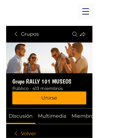
Grupos
Grupo RALLY 101 MUSEOS
Público
·
413 miembros
Unirse
Discusión
Multimedia
Miembros
Volver