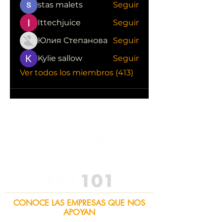
stas malets
Seguir
Ittechjuice
Seguir
Юлия Степанова
Seguir
Kylie sallow
Seguir
Ver todos los miembros (413)
CONOCE LAS EMPRESAS QUE NOS
APOYAN