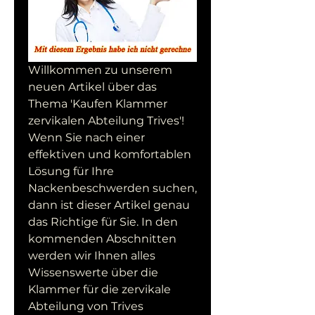
Willkommen zu unserem 
neuen Artikel über das 
Thema 'Kaufen Klammer 
zervikalen Abteilung Trives'! 
Wenn Sie nach einer 
effektiven und komfortablen 
Lösung für Ihre 
Nackenbeschwerden suchen, 
dann ist dieser Artikel genau 
das Richtige für Sie. In den 
kommenden Abschnitten 
werden wir Ihnen alles 
Wissenswerte über die 
Klammer für die zervikale 
Abteilung von Trives 