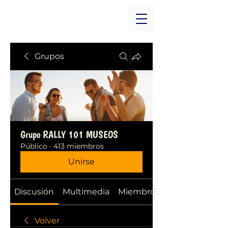
Grupos
Grupo RALLY 101 MUSEOS
Público
·
413 miembros
Unirse
Discusión
Multimedia
Miembros
Volver