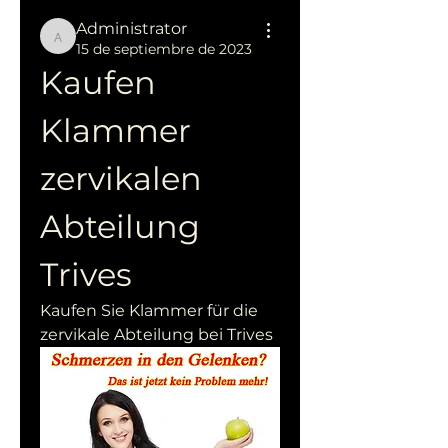
Administrator
Administrator
15 de septiembre de 2023
Kaufen 
Klammer 
zervikalen 
Abteilung 
Trives
Kaufen Sie Klammer für die 
zervikale Abteilung bei Trives