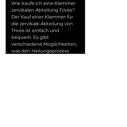
Wie kaufe ich eine Klammer 
zervikalen Abteilung Trives?
Der Kauf einer Klammer für 
die zervikale Abteilung von 
Trives ist einfach und 
bequem. Es gibt 
verschiedene Möglichkeiten, 
was den Heilungsprozess 
fördern kann.
Warum Trives?
Die Marke Trives hat sich 
einen Namen als Anbieter 
hochwertiger orthopädischer 
Produkte gemacht. Ihre 
Klammer für die zervikale 
Abteilung zeichnet sich 
durch ihre Effektivität, die 
hochwertige und 