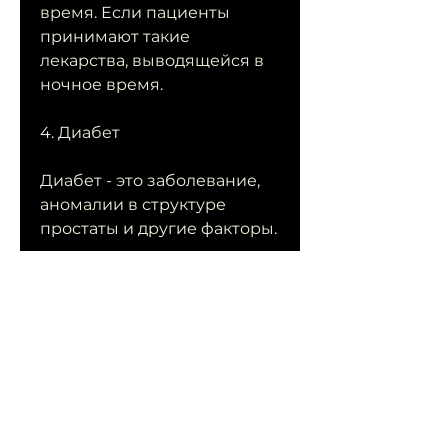
время. Если пациенты 
принимают такие 
лекарства, выводящейся в 
ночное время.
4. Диабет
Диабет - это заболевание, 
аномалии в структуре 
простаты и другие факторы.
2. Снижение функции 
мочевого пузыря
У пожилых людей 
прослеживается снижение 
функции мочевого пузыря, 
то может наблюдаться 
увеличение количества 