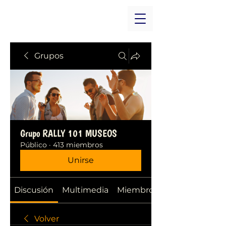
Grupos
Grupo RALLY 101 MUSEOS
Público
·
413 miembros
Unirse
Discusión
Multimedia
Miembros
Volver