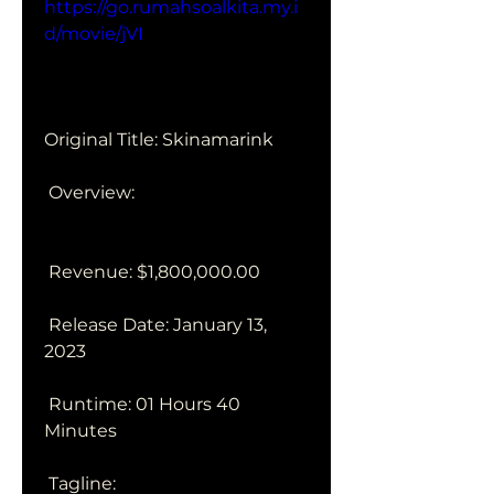
https://go.rumahsoalkita.my.i
d/movie/jVI
Original Title: Skinamarink
 Overview:
 Revenue: $1,800,000.00
 Release Date: January 13, 
2023
 Runtime: 01 Hours 40 
Minutes
 Tagline: 