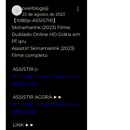
overblogsiji
overblogsiji
23 de agosto de 2023
【1080p-ASSISTIR】 
Skinamarink (2023) Filme 
Dublado Online HD Grátis em 
PT qru
Assistir! Skinamarink (2023) 
filme completo
 ASSISTIR ▷ 
https://go.rumahsoalkita.my.i
d/movie/jVI
 ASSISTIR AGORA ►► 
https://go.rumahsoalkita.my.i
d/movie/jVI
 LINK ►► 