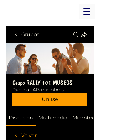
Grupos
Grupo RALLY 101 MUSEOS
Público
·
413 miembros
Unirse
Discusión
Multimedia
Miembros
Volver