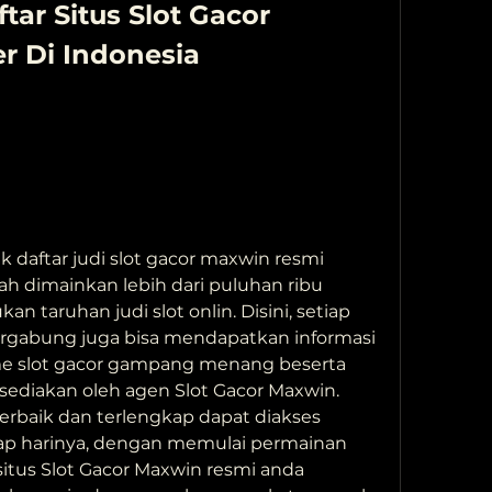
tar Situs Slot Gacor 
 Di Indonesia 
aftar judi slot gacor maxwin resmi 
ah dimainkan lebih dari puluhan ribu 
taruhan judi slot onlin. Disini, setiap 
rgabung juga bisa mendapatkan informasi 
me slot gacor gampang menang beserta 
isediakan oleh agen Slot Gacor Maxwin. 
terbaik dan terlengkap dapat diakses 
ap harinya, dengan memulai permainan 
itus Slot Gacor Maxwin resmi anda 