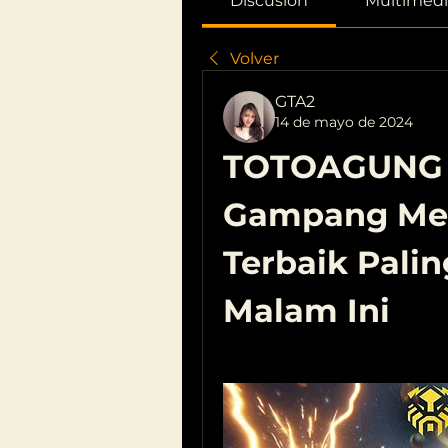
Discusión
Multimedi
Volver
GTA2
14 de mayo de 2024
TOTOAGUNG Da
Gampang Men
Terbaik Pali
Malam Ini 