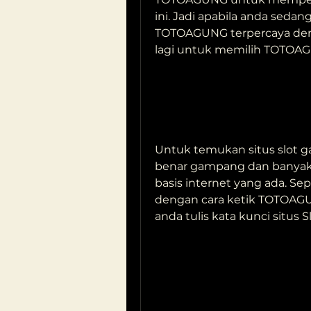
ini. Jadi apabila anda sedang
TOTOAGUNG terpercaya denga
lagi untuk memilih TOTOAGU
Untuk temukan situs slot g
benar gampang dan banyak 
basis internet yang ada. Se
dengan cara ketik TOTOAGUN
anda tulis kata kunci situs S