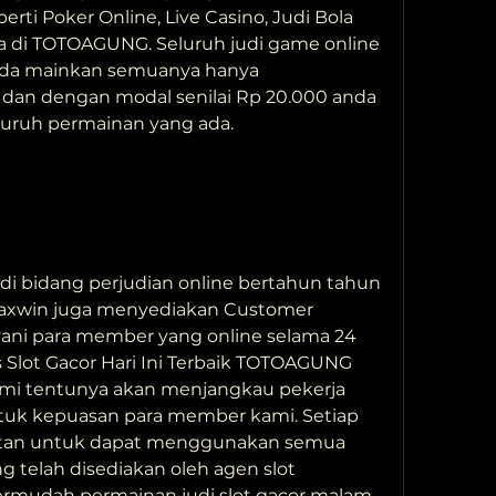
erti Poker Online, Live Casino, Judi Bola 
ia di TOTOAGUNG. Seluruh judi game online 
anda mainkan semuanya hanya 
 dan dengan modal senilai Rp 20.000 anda 
uruh permainan yang ada. 
i bidang perjudian online bertahun tahun 
Maxwin juga menyediakan Customer 
yani para member yang online selama 24 
s Slot Gacor Hari Ini Terbaik TOTOAGUNG 
kami tentunya akan menjangkau pekerja 
ntuk kepuasan para member kami. Setiap 
tan untuk dapat menggunakan semua 
ng telah disediakan oleh agen slot 
dah permainan judi slot gacor malam 