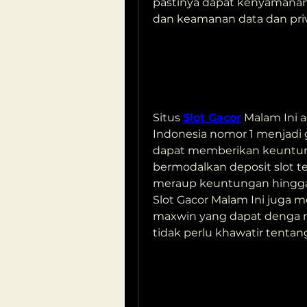
pastinya dapat kenyamanan
dan keamanan data dan priv
Situs 
Slot Gacor
 Malam Ini a
Indonesia nomor 1 menjadi 
dapat memberikan keuntung
bermodalkan deposit slot 
meraup keuntungan hingga 500
Slot Gacor Malam Ini juga m
maxwin yang dapat denga 
tidak perlu khawatir tentan