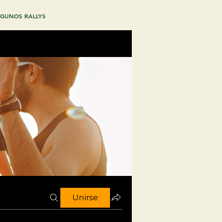
GUNOS RALLYS
Unirse