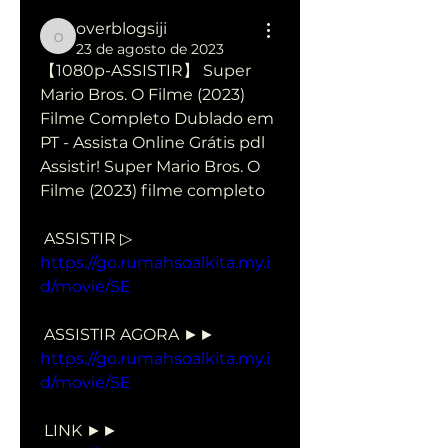
overblogsiji
overblogsiji
23 de agosto de 2023
【1080p-ASSISTIR】 Super 
Mario Bros. O Filme (2023) 
Filme Completo Dublado em 
PT - Assista Online Grátis pdl
Assistir! Super Mario Bros. O 
Filme (2023) filme completo
 ASSISTIR ▷ 
https://go.rumahsoalkita.my.i
d/movie/SE
 ASSISTIR AGORA ►► 
https://go.rumahsoalkita.my.i
d/movie/SE
 LINK ►► 