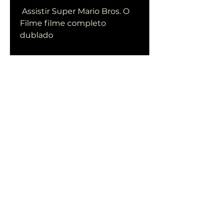
 Assistir Super Mario Bros. O 
Filme filme completo 
dublado
 Super Mario Bros. O Filme 
filme completo dublado
 The Super Mario Bros. Movie 
filme completo 
dublado.Super Mario Bros. O 
Filme Filme completo 
legendado
0
0
Write a comment...
Acerca de