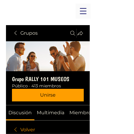
Grupos
Grupo RALLY 101 MUSEOS
Público
·
413 miembros
Unirse
Discusión
Multimedia
Miembros
Volver