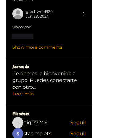
gtechweb1920
Jun 29, 2024
wwwww
Like
Show more comments
Acerca de
¡Te damos la bienvenida al
grupo! Puedes conectarte
con otro
...
Leer más
Miembros
qiqi77246
Seguir
qiqi77246
stas malets
Seguir