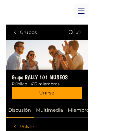
Grupos
Grupo RALLY 101 MUSEOS
Público
·
413 miembros
Unirse
Discusión
Multimedia
Miembros
Volver