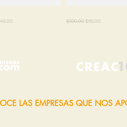
Vista rápida
Vista rápida
oy un producto
Soy un producto
recio
Precio
Precio de oferta
45.00
$100.00
$95.00
OCE LAS EMPRESAS QUE NOS A