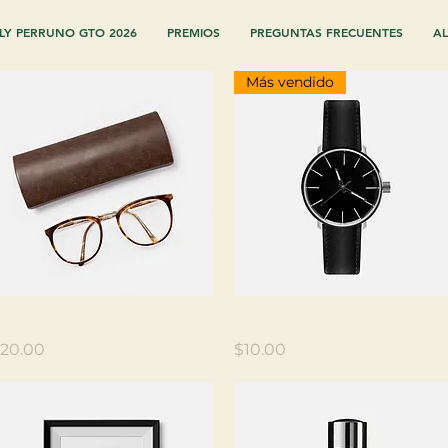
LY PERRUNO GTO 2026
PREMIOS
PREGUNTAS FRECUENTES
AL
Más vendido
Vista rápida
Vista rápida
oy un producto
Soy un producto
recio
Precio
20.00
$10.00